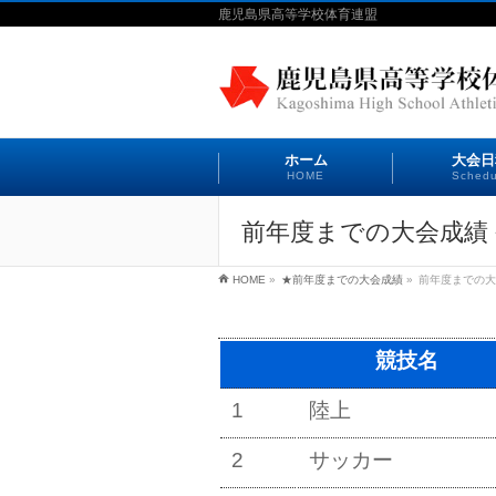
鹿児島県高等学校体育連盟
ホーム
大会日
HOME
Schedu
前年度までの大会成績 
HOME
»
★前年度までの大会成績
»
前年度までの大
競技名
1
陸上
2
サッカー