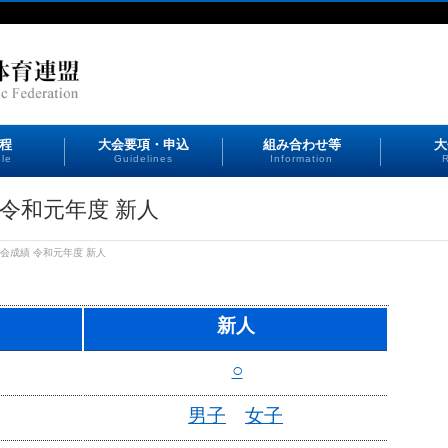
程
大会要項・申込
組み合わせ等
大
le
Guidelines
Information
R
令和元年度 新人
会成績 令和元年度 新人
新人
○
男子
女子