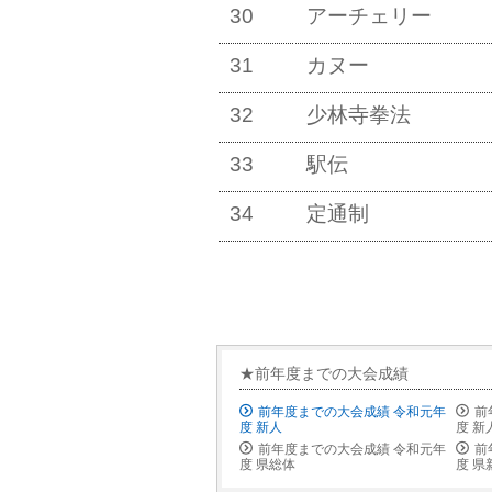
30
アーチェリー
31
カヌー
32
少林寺拳法
33
駅伝
34
定通制
★前年度までの大会成績
前年度までの大会成績 令和元年
前
度 新人
度 新
前年度までの大会成績 令和元年
前
度 県総体
度 県