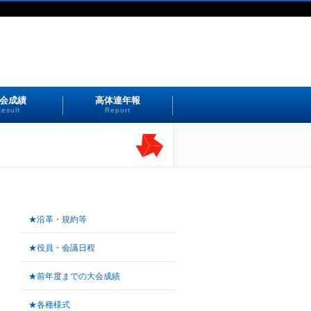
会成績
高体連年報
esult
Report
★沿革・規約等
★役員・会議日程
★前年度までの大会成績
★各種様式