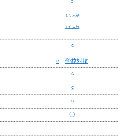
○
１５人制
１０人制
○
○
学校対抗
○
○
○
〇