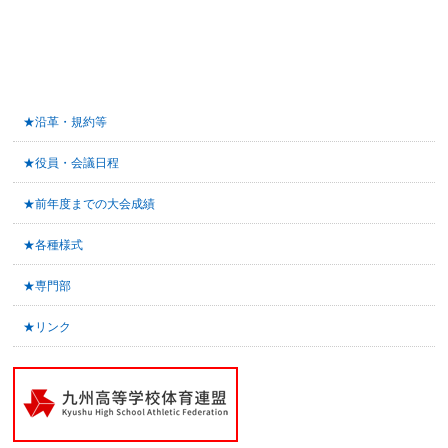
★沿革・規約等
★役員・会議日程
★前年度までの大会成績
★各種様式
★専門部
★リンク