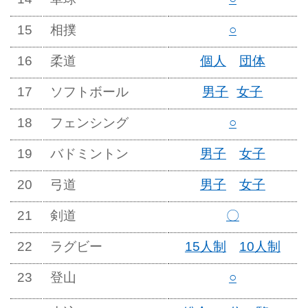
15
相撲
○
16
柔道
個人
団体
17
ソフトボール
男子
女子
18
フェンシング
○
19
バドミントン
男子
女子
20
弓道
男子
女子
21
剣道
〇
22
ラグビー
15人制
10人制
23
登山
○