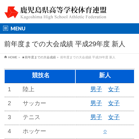
MENU
前年度までの大会成績 平成29年度 新人
HOME
»
★前年度までの大会成績
»
前年度までの大会成績 平成29年度 新人
競技名
新人
1
陸上
男子
女子
2
サッカー
男子
女子
3
テニス
男子
女子
4
ホッケー
○