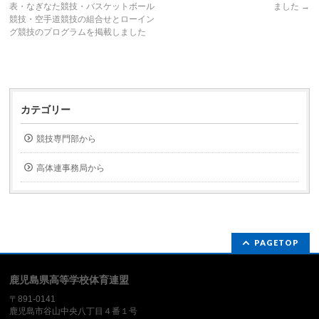
表・なぎなた競技・バスケットボール
ました
→
競技・空手道競技の組合せとローイン
グ競技のプログラムを掲載しました
カテゴリー
競技専門部から
高体連事務局から
PAGETOP
鹿児島県高等学校体育連盟
〒891-0141
鹿児島市谷山中央八丁目４番１号